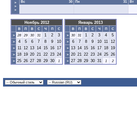
Вс
30
Пн
31
Вт
>
>
>
Ноябрь 2012
Январь 2013
В
П
В
С
Ч
П
С
В
П
В
С
Ч
П
С
1
2
3
1
2
3
4
5
>
28
29
30
31
>
30
31
4
5
6
7
8
9
10
6
7
8
9
10
11
12
>
>
11
12
13
14
15
16
17
13
14
15
16
17
18
19
>
>
18
19
20
21
22
23
24
20
21
22
23
24
25
26
>
>
25
26
27
28
29
30
27
28
29
30
31
>
1
>
1
2