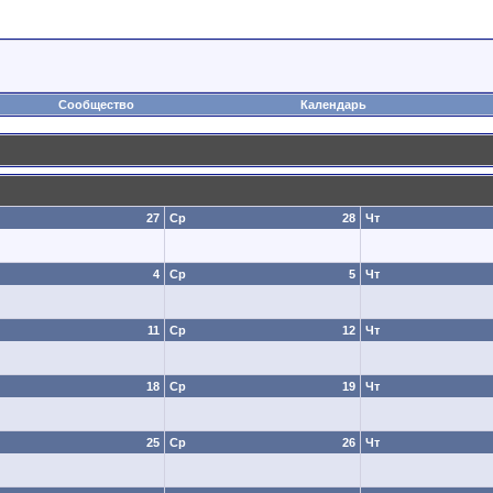
Сообщество
Календарь
27
Ср
28
Чт
4
Ср
5
Чт
11
Ср
12
Чт
18
Ср
19
Чт
25
Ср
26
Чт