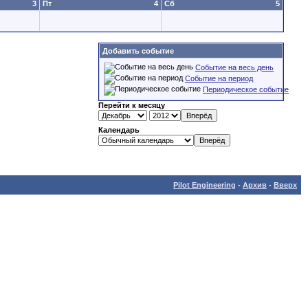
3
Пт
4
Сб
5
Добавить событие
Событие на весь день
Событие на период
Периодическое событие
Перейти к месяцу
Календарь
Pilot Engineering
-
Архив
-
Вверх