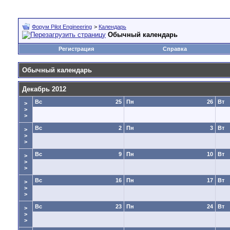
Форум Pilot Engineering
>
Календарь
Обычный календарь
Регистрация
Справка
Обычный календарь
Декабрь 2012
Вс
25
Пн
26
Вт
>
>
>
Вс
2
Пн
3
Вт
>
>
>
Вс
9
Пн
10
Вт
>
>
>
Вс
16
Пн
17
Вт
>
>
>
Вс
23
Пн
24
Вт
>
>
>