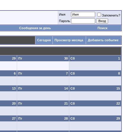
Имя
Запомнить?
Пароль
Сообщения за день
Поиск
Сегодня
Просмотр месяца
Добавить событие
29
Пт
30
Сб
1
6
Пт
7
Сб
8
13
Пт
14
Сб
15
20
Пт
21
Сб
22
27
Пт
28
Сб
29