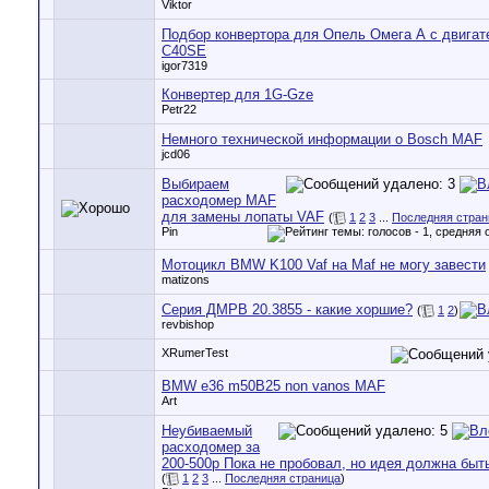
Viktor
Подбор конвертора для Опель Омега А с двига
C40SE
igor7319
Конвертер для 1G-Gze
Petr22
Немного технической информации о Bosch MAF
jcd06
Выбираем
расходомер MAF
для замены лопаты VAF
(
1
2
3
...
Последняя стран
Pin
Мотоцикл BMW K100 Vaf на Maf не могу завести
matizons
Серия ДМРВ 20.3855 - какие хоршие?
(
1
2
)
revbishop
XRumerTest
BMW e36 m50B25 non vanos MAF
Art
Неубиваемый
расходомер за
200-500р Пока не пробовал, но идея должна быт
(
1
2
3
...
Последняя страница
)