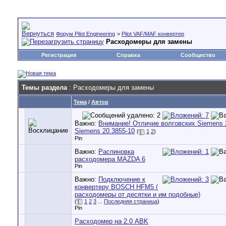
Форум Pilot Engineering
>
Pilot VAF/MAF конвертер
Расходомеры для замены
Регистрация
Справка
Сообщество
Темы раздела
: Расходомеры для замены
Тема
/
Автор
Важно:
Внимание! Отличие волговских Siemens 
Siemens 20.3855-10
(
1
2
)
Pin
Важно:
Распиновка
расходомера MAZDA 6
Pin
Важно:
Подключение к
конвертеру BOSCH HFM5 (
расходомеры от десятки и им подобные)
(
1
2
3
...
Последняя страница
)
Pin
Расходомер на 2.0 ABK