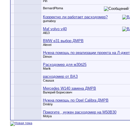
Pin
BernardPloma
Корректно ли работает расходомер?
gumaboy
Maf volvo v40
All13
BMW e31 выбор ДМРВ
Alexei
Нужна помощь по реализации проекта на Л-джет
Dimon
Расходомер для м30б25
Marik
расходомер от ВАЗ
Сашша
Mercedes W140 замена ДМРВ
Валерий Борисович
Нужна помощь по Opel Calibra ДМРВ
Dmitriy
Помогите , нужен расходомер на M50B30
Motya