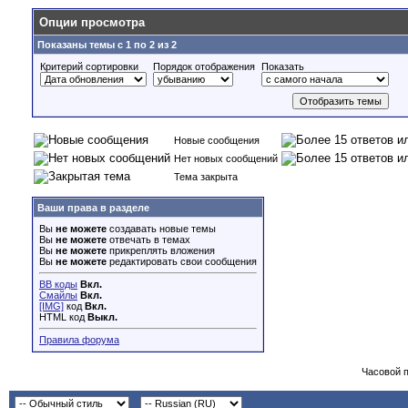
Опции просмотра
Показаны темы с 1 по 2 из 2
Критерий сортировки
Порядок отображения
Показать
Новые сообщения
Нет новых сообщений
Тема закрыта
Ваши права в разделе
Вы
не можете
создавать новые темы
Вы
не можете
отвечать в темах
Вы
не можете
прикреплять вложения
Вы
не можете
редактировать свои сообщения
BB коды
Вкл.
Смайлы
Вкл.
[IMG]
код
Вкл.
HTML код
Выкл.
Правила форума
Часовой 