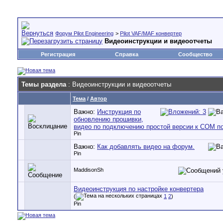
Форум Pilot Engineering
>
Pilot VAF/MAF конвертер
Видеоинструкции и видеоотчеты
Регистрация
Справка
Сообщество
Темы раздела
: Видеоинструкции и видеоотчеты
Тема
/
Автор
Важно:
Инструкция по
обновлению прошивки,
видео по подключению простой версии к COM по
Pin
Важно:
Как добавлять видео на форум.
Pin
MaddisonSh
Видеоинструкция по настройке конвертера
(
1
2
)
Pin