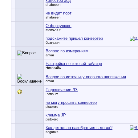
холостой ход
shabeeen
не видит порт
shabeeen
О форсунках.
stens2006
подскажите пришел конвертер
брагузин
Вопрос по измерениям
anvar
Настройка по готовой таблице
НиколайФ
Вопрос по источнику опорного напряжения
anvar
Подключение ЛЗ
Platinum
не могу прошить конвертер
pistolero
клемма JP
pistolero
Как детально разобраться в логах?
segunxs