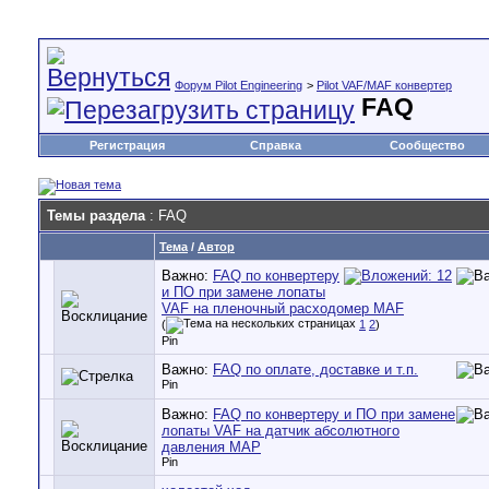
Форум Pilot Engineering
>
Pilot VAF/MAF конвертер
FAQ
Регистрация
Справка
Сообщество
Темы раздела
: FAQ
Тема
/
Автор
Важно:
FAQ по конвертеру
и ПО при замене лопаты
VAF на пленочный расходомер MAF
(
1
2
)
Pin
Важно:
FAQ по оплате, доставке и т.п.
Pin
Важно:
FAQ по конвертеру и ПО при замене
лопаты VAF на датчик абсолютного
давления MAP
Pin