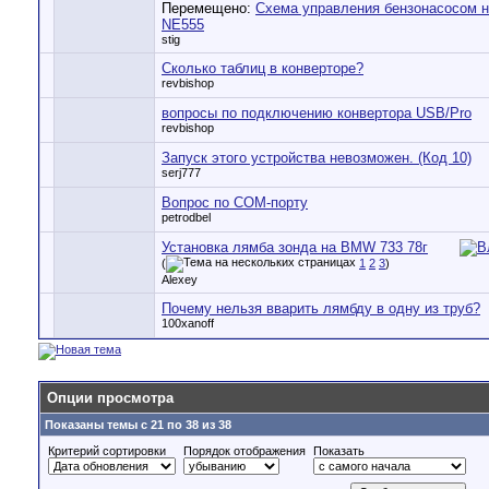
Перемещено:
Схема управления бензонасосом н
NE555
stig
Сколько таблиц в конверторе?
revbishop
вопросы по подключению конвертора USB/Pro
revbishop
Запуск этого устройства невозможен. (Код 10)
serj777
Вопрос по COM-порту
petrodbel
Установка лямба зонда на BMW 733 78г
(
1
2
3
)
Alexey
Почему нельзя вварить лямбду в одну из труб?
100xanoff
Опции просмотра
Показаны темы с 21 по 38 из 38
Критерий сортировки
Порядок отображения
Показать