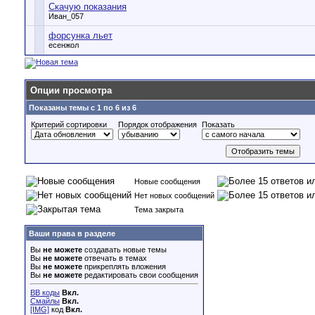
Скачую показания
Иван_057
форсунка льет
есенжол
Опции просмотра
Показаны темы с 1 по 6 из 6
Критерий сортировки
Порядок отображения
Показать
Новые сообщения
Нет новых сообщений
Тема закрыта
Ваши права в разделе
Вы
не можете
создавать новые темы
Вы
не можете
отвечать в темах
Вы
не можете
прикреплять вложения
Вы
не можете
редактировать свои сообщения
BB коды
Вкл.
Смайлы
Вкл.
[IMG]
код
Вкл.