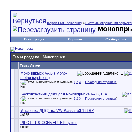
Форум Pilot Engineering
>
Cистемы управления впрыско
Моновпр
Регистрация
Справка
Сообщество
Темы раздела
: Моновпрыск
Тема
/
Автор
Моно впрыск VAG ( Mono-
motronic/jetronic)
(
1
2
3
...
Последняя страница
)
Pin
Бесконтактный дпдз для моновпрыска VAG, FIAT
(
1
2
3
...
Последняя страница
)
Pin
Установка ДПДЗ на VW Passat b3 1.8 RP
as155
PILOT TPS CONVERTER нужен
stiffler