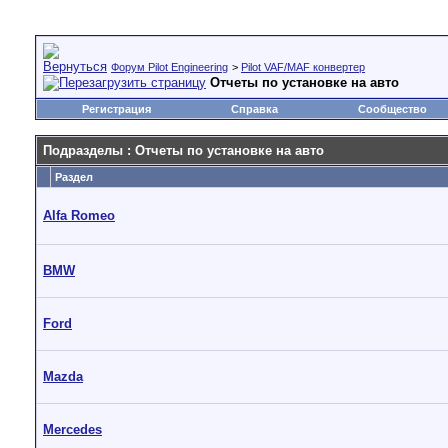
Форум Pilot Engineering
>
Pilot VAF/MAF конвертер
Отчеты по установке на авто
Регистрация
Справка
Сообщество
Подразделы
: Отчеты по установке на авто
Раздел
Alfa Romeo
BMW
Ford
Mazda
Mercedes