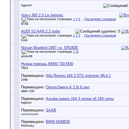
Адыгея
Volvo 360 2.0 Le-Jetronic
(
1
2
3
...
Последняя страница
)
$TA$
AUDI S2 AAN 2.2 turbo
(
1
2
3
...
Последняя страница
)
Gluk
Nissan Bluebird 1997 г.в. SR18DE
(
1
2
)
amon48
Нужна помощь BMW 730 M30
Vitya
Перемещено:
Alfa Romeo 164 2.0TS motronic ML4.1
Zelia
Перемещено:
ОпельОмега А 2.6i 6 цил
alder-100
Перемещено:
Альфа ромэо 164 3 литра v6 184 силы
Кирилл
Перемещено:
SAAB
vvvvvvvvvv
Перемещено:
BMW M30B35
Petrivsky