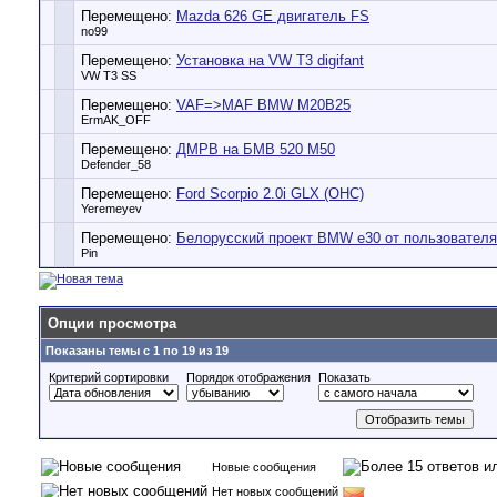
Перемещено:
Mazda 626 GE двигатель FS
no99
Перемещено:
Установка на VW T3 digifant
VW T3 SS
Перемещено:
VAF=>MAF BMW M20B25
ErmAK_OFF
Перемещено:
ДМРВ на БМВ 520 М50
Defender_58
Перемещено:
Ford Scorpio 2.0i GLX (OHC)
Yeremeyev
Перемещено:
Белорусский проект BMW e30 от пользователя 
Pin
Опции просмотра
Показаны темы с 1 по 19 из 19
Критерий сортировки
Порядок отображения
Показать
Новые сообщения
Нет новых сообщений