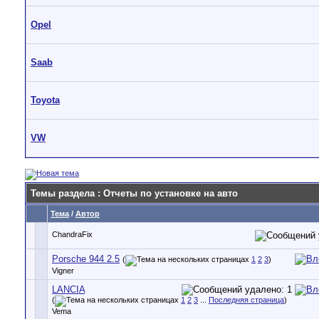
Opel
Saab
Toyota
VW
Темы раздела
: Отчеты по установке на авто
Тема
/
Автор
ChandraFix
Porsche 944 2.5
(
1
2
3
)
Vigner
LANCIA
(
1
2
3
...
Последняя страница
)
Vema