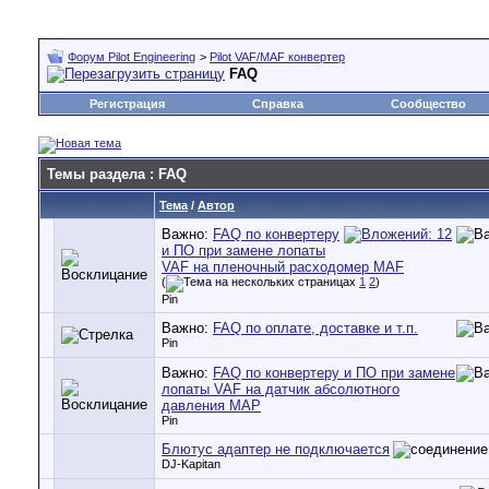
Форум Pilot Engineering
>
Pilot VAF/MAF конвертер
FAQ
Регистрация
Справка
Сообщество
Темы раздела
: FAQ
Тема
/
Автор
Важно:
FAQ по конвертеру
и ПО при замене лопаты
VAF на пленочный расходомер MAF
(
1
2
)
Pin
Важно:
FAQ по оплате, доставке и т.п.
Pin
Важно:
FAQ по конвертеру и ПО при замене
лопаты VAF на датчик абсолютного
давления MAP
Pin
Блютус адаптер не подключается
DJ-Kapitan