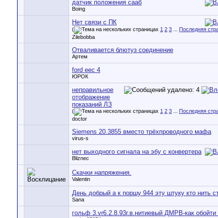
датчик положения сааб
Boing
Нет связи с ПК
(
1
2
3
...
Последняя стр
Zilebobba
Отваливается блютуз соединение
Артем
ford eec 4
ЮРОК
неправильное
отображение
показаний ЛЗ
(
1
2
3
...
Последняя стр
doctor
Siemens 20.3855 вместо трёхпроводного мафа
virus-s
нет выходного сигнала на эбу с конвертера
Bliznec
Скачки напряжения.
Valentin
День добрый а к поршу 944 эту штуку кто нить с
Sana
гольф 3.vr6.2.8.93г.в.нитиевый ДМРВ-как обойти