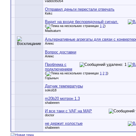
vados95054
Отправил деньги перестали отвечать
Kekc
Видит на входе беспорядочный сигнал.
(
1
2
)
Madsaturn
Альтернативные агрегаты для связи с конверте
Алекс
Вопрос доставки
Алекс
Проблема с
подключением
(
1
2
3
)
Горыныч
Датчик температуры
sokol18
m20b20 мотрон 1.3
shabeeen
И все таки с VAF на MAP
doctor
не держит холостые
shabeeen