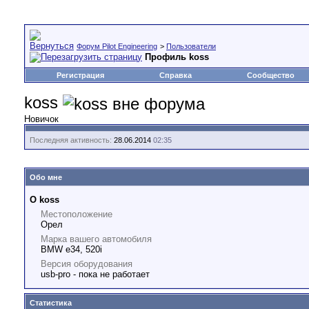
Форум Pilot Engineering
>
Пользователи
Профиль koss
Регистрация
Справка
Сообщество
koss
Новичок
Последняя активность:
28.06.2014
02:35
Обо мне
О koss
Местоположение
Орел
Марка вашего автомобиля
BMW e34, 520i
Версия оборудования
usb-pro - пока не работает
Статистика