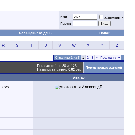
Имя
Запомнить?
Пароль
Сообщения за день
Поиск
R
S
T
U
V
W
X
Y
Z
Страница 1 из 5
1
2
3
>
Последняя
»
Показано с 1 по 30 из 123.
Поиск пользователей
На поиск затрачено
0.02
сек.
Аватар