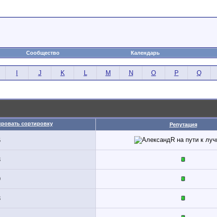
Сообщество
Календарь
I
J
K
L
M
N
O
P
Q
Репутация
6
3
9
3