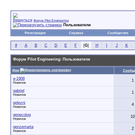
Форум Pilot Engineering
Пользователи
Регистрация
Справка
Сообщество
#
A
B
C
D
E
F
[
G
]
H
I
J
K
Форум Pilot Engineering: Пользователи
Имя
Сообщ
g-1908
1
Новичок
gabriel
1
Новичок
gelezni
4
Новичок
genecolog
10
Новичок
genzemarta
2
Новичок