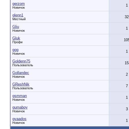
gerzom
1
Новичок
glenn1
32
Местный
Gliu
1
Новичок
Gluk
10
Профи
gog
1
Новичок
Goldenn75
15
Пользователь
Gollandec
2
Новичок
GReshNik
7
Пользователь
gsmman
1
Новичок
gumaboy
3
Новичок
gvaados
1
Новичок