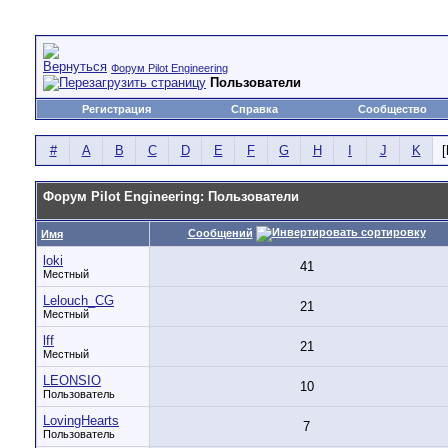
Форум Pilot Engineering
Пользователи
Регистрация
Справка
Сообщество
#
A
B
C
D
E
F
G
H
I
J
K
[
Форум Pilot Engineering: Пользователи
Сообщений
Имя
loki
41
Местный
Lelouch_CG
21
Местный
lff
21
Местный
LEONSIO
10
Пользователь
LovingHearts
7
Пользователь