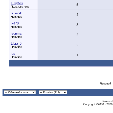
LukyMik
5
Пользователь
ls_work
4
Новичок
lx470
3
Новичок
leonma
2
Новичок
Libra_0
2
Новичок
les
1
Новичок
Часовой 
Powered b
Copyright ©2000 - 2026,