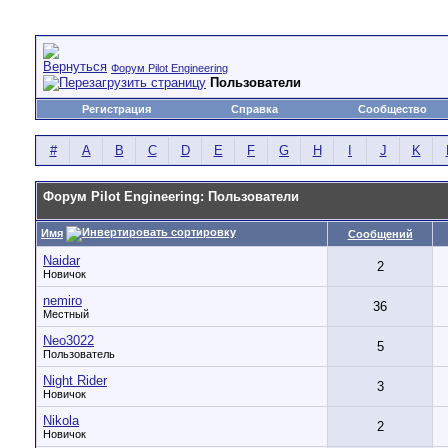
Форум Pilot Engineering
Пользователи
Регистрация
Справка
Сообщество
#
A
B
C
D
E
F
G
H
I
J
K
Форум Pilot Engineering: Пользователи
Имя
Сообщений
Naidar
2
Новичок
nemiro
36
Местный
Neo3022
5
Пользователь
Night Rider
3
Новичок
Nikola
2
Новичок