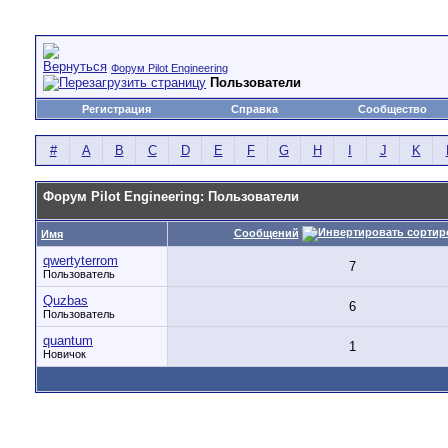
Форум Pilot Engineering
Пользователи
Регистрация
Справка
Сообщество
#
A
B
C
D
E
F
G
H
I
J
K
Форум Pilot Engineering: Пользователи
Сообщений
Имя
qwertyterrom
7
Пользователь
Quzbas
6
Пользователь
quantum
1
Новичок