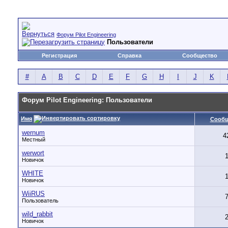
Форум Pilot Engineering
Пользователи
Регистрация
Справка
Сообщество
#
A
B
C
D
E
F
G
H
I
J
K
Форум Pilot Engineering: Пользователи
Имя
Сооб
wernum
4
Местный
werwort
Новичок
WHITE
Новичок
WiiRUS
Пользователь
wild_rabbit
Новичок