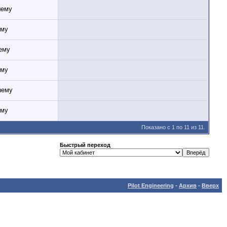
Показано с 1 по 11 из 11.
Быстрый переход
Pilot Engineering
-
Архив
-
Вверх