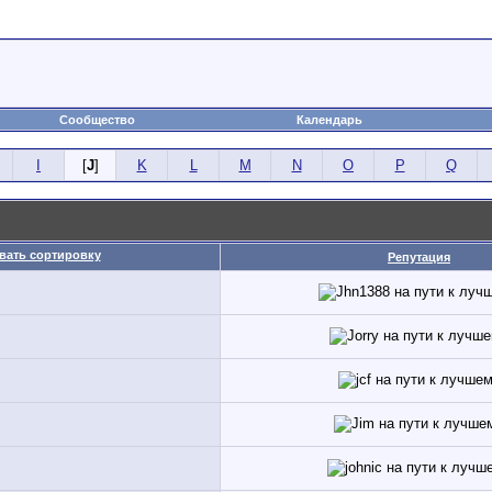
Сообщество
Календарь
I
[
J
]
K
L
M
N
O
P
Q
Репутация