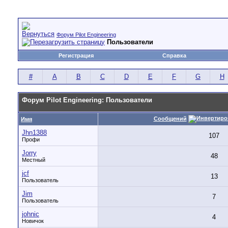
Форум Pilot Engineering
Пользователи
Регистрация
Справка
#
A
B
C
D
E
F
G
H
Форум Pilot Engineering: Пользователи
Сообщений
Имя
Jhn1388
107
Профи
Jorry
48
Местный
jcf
13
Пользователь
Jim
7
Пользователь
johnic
4
Новичок