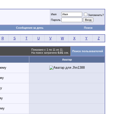
Имя
Запомнить?
Пароль
Сообщения за день
Поиск
R
S
T
U
V
W
X
Y
Z
Показано с 1 по 11 из 11.
Поиск пользователей
На поиск затрачено
0.01
сек.
Аватар