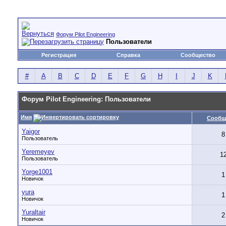
Форум Pilot Engineering
Пользователи
Регистрация
Справка
Сообщество
#
A
B
C
D
E
F
G
H
I
J
K
Форум Pilot Engineering: Пользователи
Имя
Сообщ
Yaigor
8
Пользователь
Yeremeyev
1
Пользователь
Yorge1001
1
Новичок
yura
1
Новичок
Yuraltair
2
Новичок