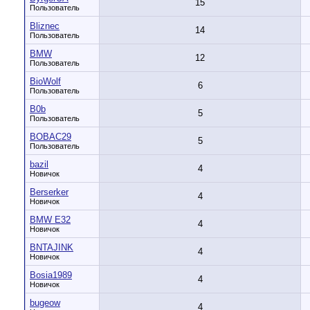
15
Пользователь
Bliznec
14
Пользователь
BMW
12
Пользователь
BioWolf
6
Пользователь
B0b
5
Пользователь
BOBAC29
5
Пользователь
bazil
4
Новичок
Berserker
4
Новичок
BMW E32
4
Новичок
BNTAJINK
4
Новичок
Bosia1989
4
Новичок
bugeow
4