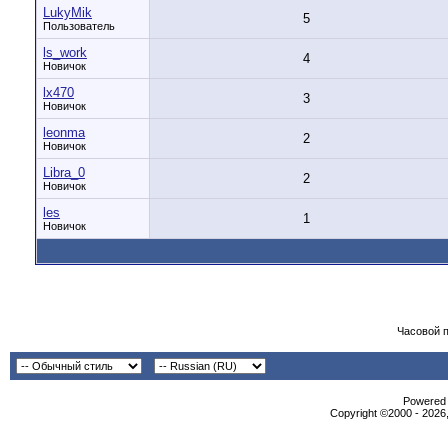
LukyMik
5
Пользователь
ls_work
4
Новичок
lx470
3
Новичок
leonma
2
Новичок
Libra_0
2
Новичок
les
1
Новичок
Часовой 
Powered b
Copyright ©2000 - 2026,