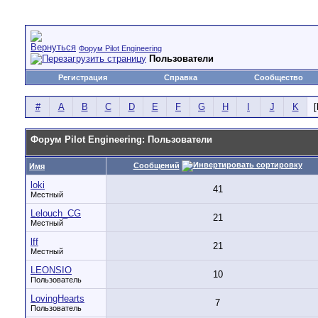
Форум Pilot Engineering
Пользователи
Регистрация
Справка
Сообщество
#
A
B
C
D
E
F
G
H
I
J
K
[
Форум Pilot Engineering: Пользователи
Сообщений
Имя
loki
41
Местный
Lelouch_CG
21
Местный
lff
21
Местный
LEONSIO
10
Пользователь
LovingHearts
7
Пользователь