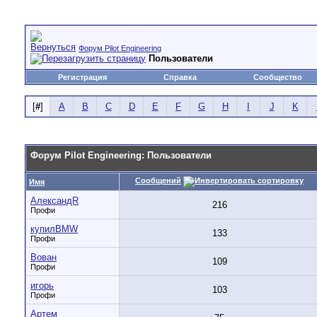
Форум Pilot Engineering
Пользователи
Регистрация
Справка
Сообщество
[
#
]
A
B
C
D
E
F
G
H
I
J
K
Форум Pilot Engineering: Пользователи
Сообщений
Имя
АлександR
216
Профи
купилBMW
133
Профи
Вован
109
Профи
игорь
103
Профи
Артем