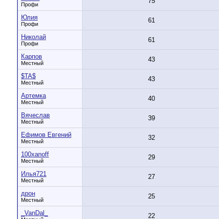
75
Профи
Юлия
61
Профи
Николай
61
Профи
Карпов
43
Местный
$TA$
43
Местный
Артемка
40
Местный
Вячеслав
39
Местный
Ефимов Евгений
32
Местный
100xanoff
29
Местный
Илья721
27
Местный
дрон
25
Местный
_VanDal_
22