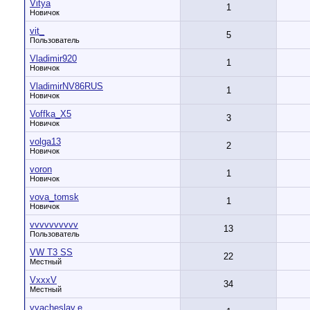
Vitya
1
Новичок
vit_
5
Пользователь
Vladimir920
1
Новичок
VladimirNV86RUS
1
Новичок
Voffka_X5
3
Новичок
volga13
2
Новичок
voron
1
Новичок
vova_tomsk
1
Новичок
vvvvvvvvvv
13
Пользователь
VW T3 SS
22
Местный
VxxxV
34
Местный
vyacheslav.e