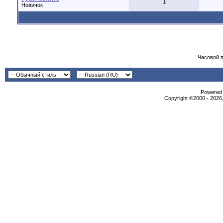
1
Новичок
Часовой 
Powered b
Copyright ©2000 - 2026,