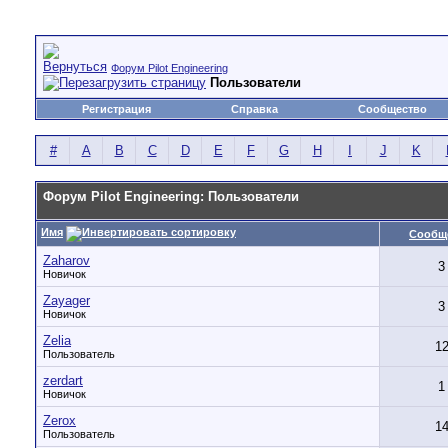
Форум Pilot Engineering
Пользователи
Регистрация
Справка
Сообщество
#
A
B
C
D
E
F
G
H
I
J
K
Форум Pilot Engineering: Пользователи
Имя
Сообщ
Zaharov
3
Новичок
Zayager
3
Новичок
Zelia
1
Пользователь
zerdart
1
Новичок
Zerox
1
Пользователь