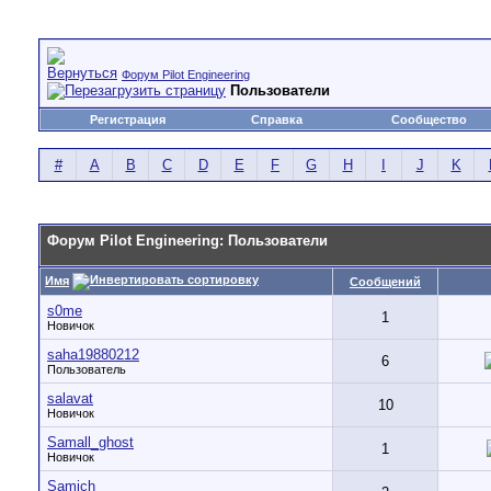
Форум Pilot Engineering
Пользователи
Регистрация
Справка
Сообщество
#
A
B
C
D
E
F
G
H
I
J
K
Форум Pilot Engineering: Пользователи
Имя
Сообщений
s0me
1
Новичок
saha19880212
6
Пользователь
salavat
10
Новичок
Samall_ghost
1
Новичок
Samich