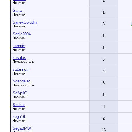
2
Новичок
Sana
1
Новичок
SanekGoludin
3
Новичок
Sanja2004
1
Новичок
sanmix
1
Новичок
sasalex
5
Пользователь
satannorm
4
Новичок
Scandaler
8
Пользователь
SeAp1G
1
Новичок
Seeker
3
Новичок
sega16
2
Новичок
SegaBMW
13