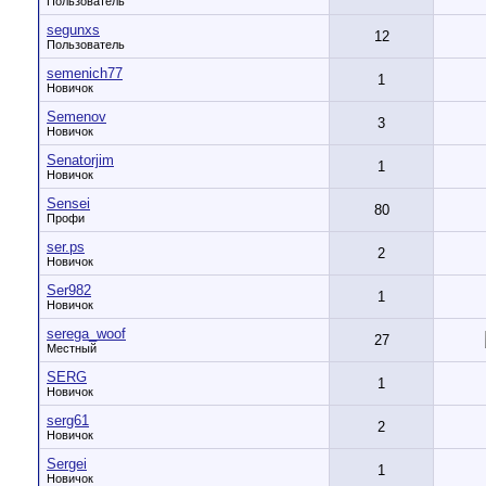
Пользователь
segunxs
12
Пользователь
semenich77
1
Новичок
Semenov
3
Новичок
Senatorjim
1
Новичок
Sensei
80
Профи
ser.ps
2
Новичок
Ser982
1
Новичок
serega_woof
27
Местный
SERG
1
Новичок
serg61
2
Новичок
Sergei
1
Новичок