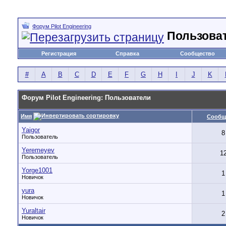
Форум Pilot Engineering
Пользова
Регистрация
Справка
Сообщество
#
A
B
C
D
E
F
G
H
I
J
K
Форум Pilot Engineering: Пользователи
Имя
Сообщ
Yaigor
8
Пользователь
Yeremeyev
1
Пользователь
Yorge1001
1
Новичок
yura
1
Новичок
Yuraltair
2
Новичок