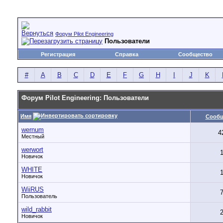
Форум Pilot Engineering
Пользователи
Регистрация
Справка
Сообщество
#
A
B
C
D
E
F
G
H
I
J
K
Форум Pilot Engineering: Пользователи
Имя
Сооб
wernum
4
Местный
werwort
Новичок
WHITE
Новичок
WiiRUS
Пользователь
wild_rabbit
Новичок