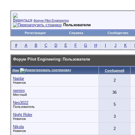
Форум Pilot Engineering
Пользователи
Регистрация
Справка
Сообщество
#
A
B
C
D
E
F
G
H
I
J
K
Форум Pilot Engineering: Пользователи
Имя
Сообщений
Naidar
2
Новичок
nemiro
36
Местный
Neo3022
5
Пользователь
Night Rider
3
Новичок
Nikola
2
Новичок