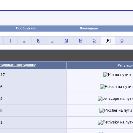
Сообщество
Календарь
I
J
K
L
M
N
O
[
P
]
Q
Репутаци
117
96
64
49
31