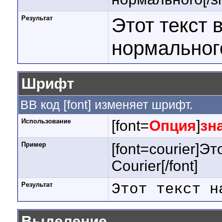
Результат
Этот текст 
нормальног
Шрифт
BB код [font] изменяет шрифт.
Использование
[font=
Опция
]
зн
Пример
[font=courier]Э
Courier[/font]
Результат
Этот текст н
Выделение