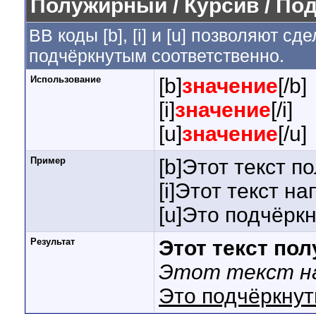
Полужирный / Курсив / По
BB коды [b], [i] и [u] позволяют 
подчёркнутым соответственно.
Использование
[b]
значение
[/b]
[i]
значение
[/i]
[u]
значение
[/u]
Пример
[b]Этот текст п
[i]Этот текст на
[u]Это подчёркн
Результат
Этот текст по
Этот текст на
Это подчёркнут