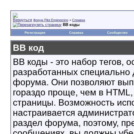
Форум Pilot Engineering
>
Справка
BB коды
Регистрация
Справка
Сообщество
BB код
BB коды - это набор тегов, 
разработанных специально 
форума. Они позволяют вып
гораздо проще, чем в HTML,
страницы. Возможность исп
настраивается администрат
раздел форума, поэтому, пр
сообщениях, вы должны убе