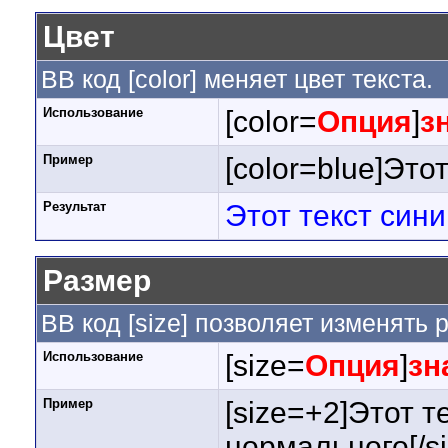
Цвет
BB код [color] меняет цвет текста.
Использование
[color=
Опция
]
з
Пример
[color=blue]Этот
Результат
Этот текст син
Размер
BB код [size] позволяет изменять
Использование
[size=
Опция
]
зн
Пример
[size=+2]Этот т
нормального[/si