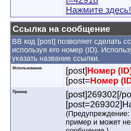
Нажмите здесь!
Ссылка на сообщение
BB код [post] позволяет сделать 
используя его номер (ID). Испол
указать название ссылки.
Использование
[post]
Номер (ID
[post=
Номер (I
Пример
[post]269302[/po
[post=269302]На
(Предупреждение: 
пример и может н
сообщение.)