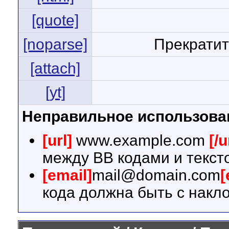
[quote]
[noparse]
Прекратит
[attach]
[yt]
Неправильное использова
[url]
www.example.com
[/u
между BB кодами и текст
[email]
mail@domain.com
[
кода должна быть с накло