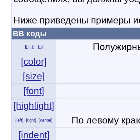
Ниже приведены примеры ис
BB коды
Полужирны
[b]
,
[i]
,
[u]
[color]
[size]
[font]
[highlight]
По левому краю
[left]
,
[right]
,
[center]
[indent]