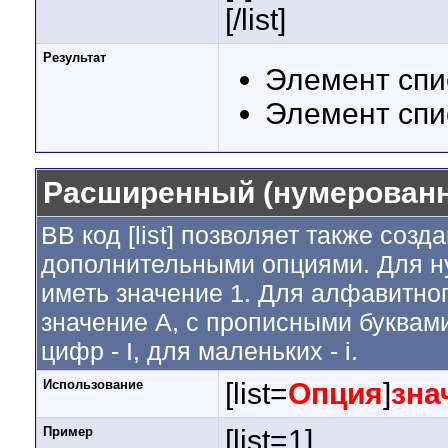
[/list]
Результат
Элемент спи
Элемент спи
Расширенный (нумерованн
BB код [list] позволяет также соз
дополнительными опциями. Для н
иметь значение 1. Для алфавитног
значение A, с прописными буквами
цифр - I, для маленьких - i.
Использование
[list=
Опция
]
зна
Пример
[list=1]