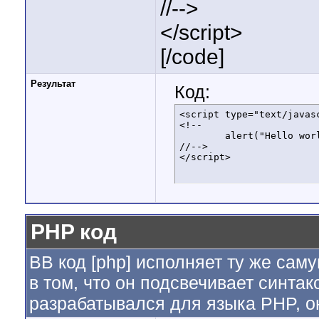
//-->
</script>
[/code]
Результат
Код:
<script type="text/javasc
<!--

	alert("Hello world!");

//-->

</script>
PHP код
BB код [php] исполняет ту же саму
в том, что он подсвечивает синтак
разрабатывался для языка PHP, он