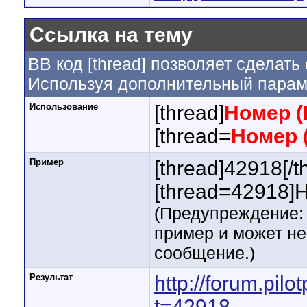
Ссылка на тему
BB код [thread] позволяет сделать
Используя дополнительный параме
Использование
[thread]
Номер (
[thread=
Номер 
Пример
[thread]42918[/t
[thread=42918]Н
(Предупреждение: 
пример и может н
сообщение.)
Результат
http://forum.pi
t=42918