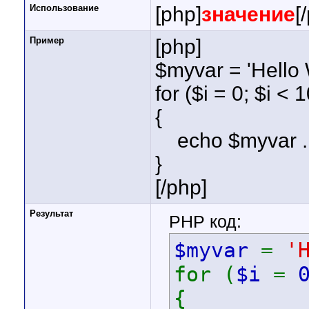
Использование
[php]
значение
[
Пример
[php]
$myvar = 'Hello 
for ($
i = 0; $i < 
{
echo $myvar . 
}
[/php]
Результат
PHP код:
$myvar
=
'
for (
$i
=
{