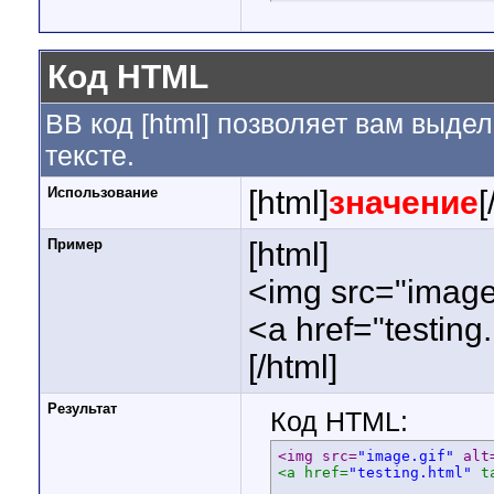
echo
$
}
Код HTML
BB код [html] позволяет вам выд
тексте.
Использование
[html]
значение
[
Пример
[html]
<img src="image.
<a href="testing
[/html]
Результат
Код HTML:
<img src=
"image.gif"
 alt
<a href=
"testing.html"
 t