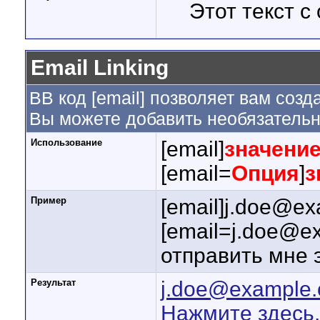
Этот текст с
Email Linking
BB код [email] позволяет вам созд
Вы можете добавить необязательн
Использование
[email]
значени
[email=
Опция
]
з
Пример
[email]j.doe@ex
[email=j.doe@e
отправить мне 
Результат
j.doe@example
Нажмите здесь,