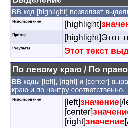
BB код [highlight] позволяет выдел
Использование
[highlight]
значе
Пример
[highlight]Этот 
Результат
Этот текст вы
По левому краю / По право
BB коды [left], [right] и [center] 
краю и по центру соответственно.
Использование
[left]
значение
[/l
[center]
значени
[right]
значение
[