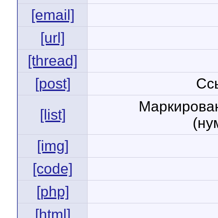
[email]
[url]
[thread]
[post]
Сс
Маркирован
[list]
(ну
[img]
[code]
[php]
[html]