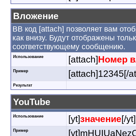
Вложение
BB код [attach] позволяет вам от
как внизу. Будут отображены толь
соответствующему сообщению.
Использование
[attach]
Номер 
Пример
[attach]12345[/a
Результат
YouTube
Использование
[yt]
значение
[/yt]
Пример
[yt]mHUIUaNezQ