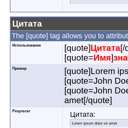
Цитата
The [quote] tag allows you to attribu
Использование
[quote]
Цитата
[/
[quote=
Имя
]
зна
Пример
[quote]Lorem ips
[quote=John Doe
[quote=John Doe
amet[/quote]
Результат
Цитата:
Lorem ipsum dolor sit amet