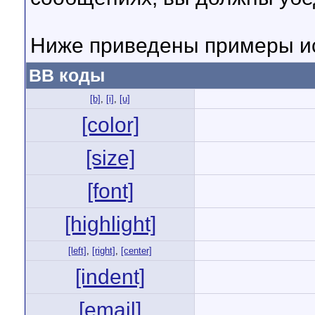
Ниже приведены примеры ис
BB коды
[b]
,
[i]
,
[u]
[color]
[size]
[font]
[highlight]
[left]
,
[right]
,
[center]
[indent]
[email]