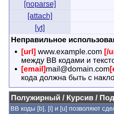
[noparse]
[attach]
[yt]
Неправильное использова
[url]
www.example.com
[/u
между BB кодами и текст
[email]
mail@domain.com
[
кода должна быть с накло
Полужирный / Курсив / По
BB коды [b], [i] и [u] позволяют 