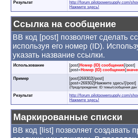
Результат
http://forum.pilotpowersupply.com/sh
Нажмите здесь!
Ссылка на сообщение
BB код [post] позволяет сделать 
используя его номер (ID). Испол
указать название ссылки.
Использование
[post]
Номер (ID) сообщения
[/post]
[post=
Номер (ID) сообщения
]
значе
Пример
[post]269302[/post]
[post=269302]Нажмите здесь![/post]
(Предупреждение: ID темы/сообщения дан 
Результат
http://forum.pilotpowersupply.com/s
Нажмите здесь!
Маркированные списки
BB код [list] позволяет создавать