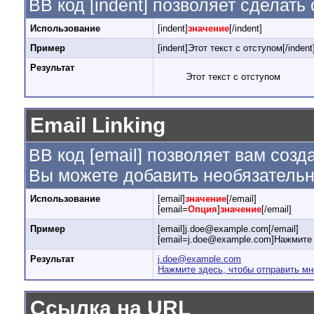
BB код [indent] позволяет сделать 
Использование
[indent]
значение
[/indent]
Пример
[indent]Этот текст с отступом[/indent
Результат
Этот текст с отступом
Email Linking
BB код [email] позволяет вам созд
Вы можете добавить необязательн
Использование
[email]
значение
[/email]
[email=
Опция
]
значение
[/email]
Пример
[email]j.doe@example.com[/email]
[email=j.doe@example.com]Нажмите 
Результат
j.doe@example.com
Нажмите здесь, чтобы отправить мн
Ссылка на URL