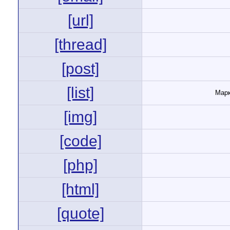
[url]
[thread]
[post]
[list]
Марк
[img]
[code]
[php]
[html]
[quote]