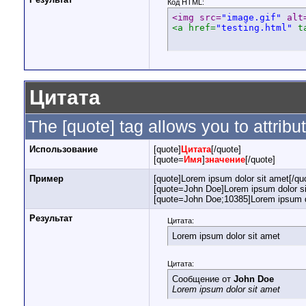
Код HTML:
<img src=
"image.gif"
 alt
<a href=
"testing.html"
 t
Цитата
The [quote] tag allows you to attribu
Использование
[quote]
Цитата
[/quote]
[quote=
Имя
]
значение
[/quote]
Пример
[quote]Lorem ipsum dolor sit amet[/qu
[quote=John Doe]Lorem ipsum dolor si
[quote=John Doe;10385]Lorem ipsum do
Результат
Цитата:
Lorem ipsum dolor sit amet
Цитата:
Сообщение от
John Doe
Lorem ipsum dolor sit amet