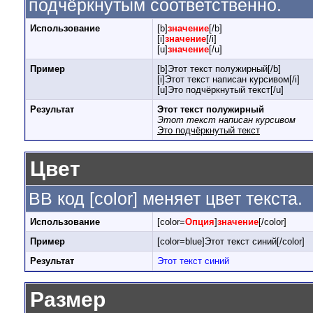
подчёркнутым соответственно.
Использование
[b]
значение
[/b]
[i]
значение
[/i]
[u]
значение
[/u]
Пример
[b]Этот текст полужирный[/b]
[i]Этот текст написан курсивом[/i]
[u]Это подчёркнутый текст[/u]
Результат
Этот текст полужирный
Этот текст написан курсивом
Это подчёркнутый текст
Цвет
BB код [color] меняет цвет текста.
Использование
[color=
Опция
]
значение
[/color]
Пример
[color=blue]Этот текст синий[/color]
Результат
Этот текст синий
Размер