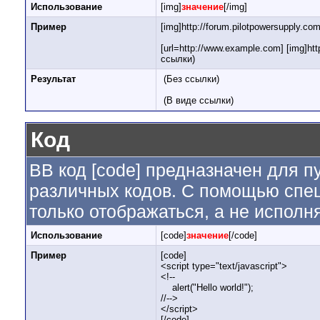
Использование
[img]
значение
[/img]
Пример
[img]http://forum.pilotpowersupply.co
[url=http://www.example.com] [img]htt
ссылки)
Результат
(Без ссылки)
(В виде ссылки)
Код
BB код [code] предназначен для 
различных кодов. С помощью спе
только отображаться, а не исполн
Использование
[code]
значение
[/code]
Пример
[code]
<script type="text/javascript">
<!--
alert("Hello world!");
//-->
</script>
[/code]