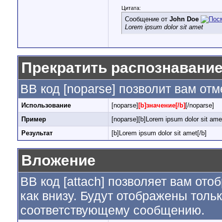
Цитата:
Сообщение от
John Doe
Lorem ipsum dolor sit amet
Прекратить распознавание
BB код [noparse] позволит вам от
Использование
[noparse]
[b]значение[/b]
[/noparse]
Пример
[noparse][b]Lorem ipsum dolor sit amet
Результат
[b]Lorem ipsum dolor sit amet[/b]
Вложение
BB код [attach] позволяет вам от
как внизу. Будут отображены толь
соответствующему сообщению.