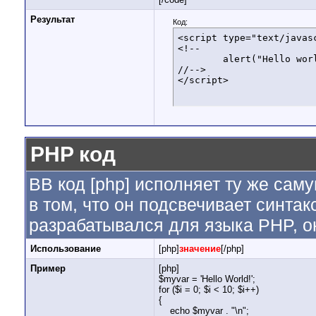
Результат
Код:
<script type="text/javasc
<!--

	alert("Hello world!");

//-->

</script>
PHP код
BB код [php] исполняет ту же саму
в том, что он подсвечивает синтак
разрабатывался для языка PHP, он
Использование
[php]
значение
[/php]
Пример
[php]
$myvar = 'Hello World!';
for ($
i = 0; $i < 10; $i++)
{
echo $myvar . "\n";