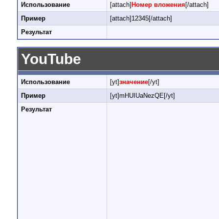
Использование
[attach]
Номер вложения
[/attach]
Пример
[attach]12345[/attach]
Результат
YouTube
Использование
[yt]
значение
[/yt]
Пример
[yt]mHUIUaNezQE[/yt]
Результат