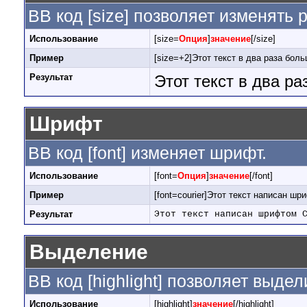
BB код [size] позволяет изменять
Использование
[size=
Опция
]
значение
[/size]
Пример
[size=+2]Этот текст в два раза боль
Результат
Этот текст в два р
Шрифт
BB код [font] изменяет шрифт.
Использование
[font=
Опция
]
значение
[/font]
Пример
[font=courier]Этот текст написан шри
Результат
Этот текст написан шрифтом 
Выделение
BB код [highlight] позволяет выдел
Использование
[highlight]
значение
[/highlight]