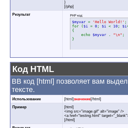
}
[/php]
Результат
PHP код:
$myvar
=
'Hello World!'
;
for (
$i
=
0
;
$i
<
10
;
$i
{
echo
$myvar
.
"\n"
;
}
Код HTML
BB код [html] позволяет вам выд
тексте.
Использование
[html]
значение
[/html]
Пример
[html]
<img src="image.gif" alt="image" />
<a href="testing.html" target="_blank
[/html]
Результат