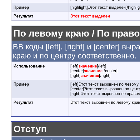
Пример
[highlight]Этот текст выделен[/highlig
Результат
Этот текст выделен
По левому краю / По право
BB коды [left], [right] и [center] 
краю и по центру соответственно.
Использование
[left]
значение
[/left]
[center]
значение
[/center]
[right]
значение
[/right]
Пример
[left]Этот текст выровнен по левому к
[center]Этот текст выровнен по центр
[right]Этот текст выровнен по правом
Результат
Этот текст выровнен по левому кра
Отступ