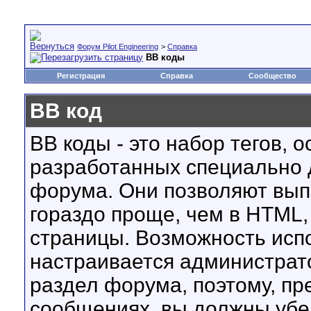
Форум Pilot Engineering
>
Справка
BB коды
Регистрация
Справка
Сообщество
BB код
BB коды - это набор тегов, 
разработанных специально 
форума. Они позволяют вып
гораздо проще, чем в HTML,
страницы. Возможность исп
настраивается администрат
раздел форума, поэтому, пр
сообщениях, вы должны убе