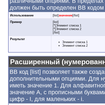
различными опциями. В пределах 
должен быть определен BB кодом [
Использование
[list]
значение
[/list]
Пример
[list]
[*]Элемент списка 1
[*]Элемент списка 2
[/list]
Результат
Элемент списка 1
Элемент списка 2
Расширенный (нумерованн
BB код [list] позволяет также соз
дополнительными опциями. Для н
иметь значение 1. Для алфавитног
значение A, с прописными буквами
цифр - I, для маленьких - i.