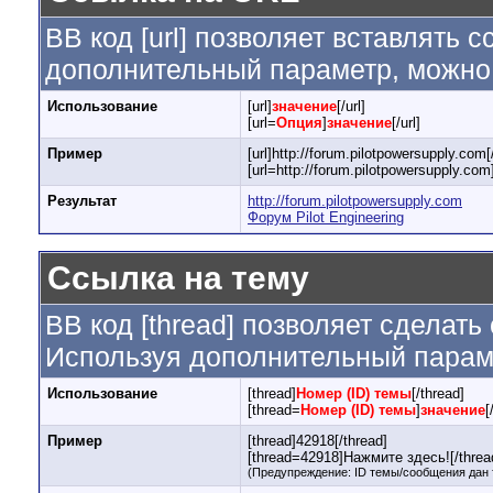
BB код [url] позволяет вставлять
дополнительный параметр, можно 
Использование
[url]
значение
[/url]
[url=
Опция
]
значение
[/url]
Пример
[url]http://forum.pilotpowersupply.com[/
[url=http://forum.pilotpowersupply.com
Результат
http://forum.pilotpowersupply.com
Форум Pilot Engineering
Ссылка на тему
BB код [thread] позволяет сделать
Используя дополнительный параме
Использование
[thread]
Номер (ID) темы
[/thread]
[thread=
Номер (ID) темы
]
значение
[
Пример
[thread]42918[/thread]
[thread=42918]Нажмите здесь![/threa
(Предупреждение: ID темы/сообщения дан 