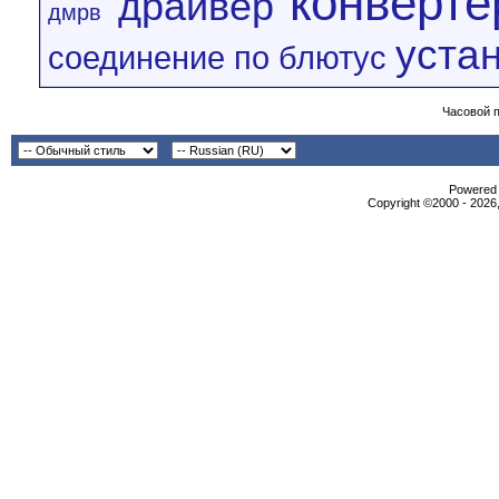
конверте
драйвер
дмрв
уста
соединение по блютус
Часовой 
Powered b
Copyright ©2000 - 2026,