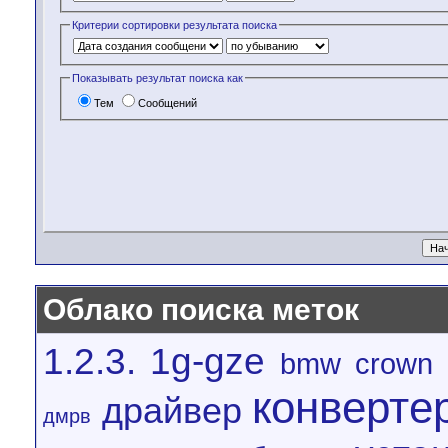
Критерии сортировки результата поиска
Показывать результат поиска как
Тем
Сообщений
Облако поиска меток
1.2.3.
1g-gze
bmw
crown
конверте
драйвер
дмрв