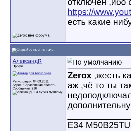
отключен ,ибо с
https://www.yo
есть какие ни
27.06.2016, 04:55
АлександR
Профи
Zerox
,жесть ка
Регистрация: 04.09.2011
аж ,чё то ты т
Адрес: Саратовская область
Сообщений: 216
недоподключал
дополнительную
____________
E34 M50B25TU