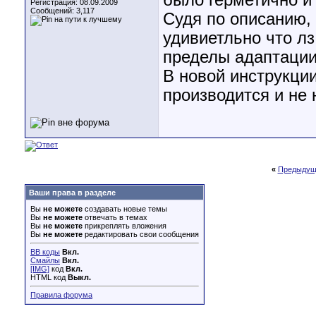
было герметично и
Регистрация: 08.09.2009
Сообщений: 3,117
Судя по описанию,
удивиетльно что лз
пределы адаптации
В новой инструкции
производится и не 
«
Предыдущ
Ваши права в разделе
Вы
не можете
создавать новые темы
Вы
не можете
отвечать в темах
Вы
не можете
прикреплять вложения
Вы
не можете
редактировать свои сообщения
BB коды
Вкл.
Смайлы
Вкл.
[IMG]
код
Вкл.
HTML код
Выкл.
Правила форума