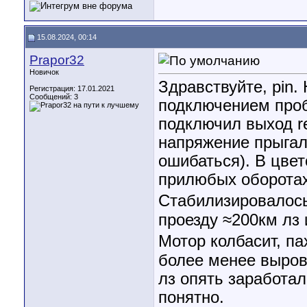
15.08.2024, 00:14
Prapor32
Новичок
Здравствуйте, pin.
Регистрация: 17.01.2021
Сообщений: 3
подключением проб
подключил выход re
напряжение прыгало
ошибаться). В цвет
прилюбых оборотах
Стабилизировалось 
проезду ≈200км лз 
Мотор колбасит, па
более менее выров
лз опять заработал
понятно.