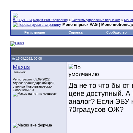
Форум Pilot Engineering
>
Cистемы управления впрыском
>
Моно
Моно впрыск VAG ( Mono-motronic/je
Регистрация
Справка
Сообщество
15.09.2022, 00:08
Maxus
Новичок
Регистрация: 05.09.2022
Адрес: Краснодарский край,
Да не то что бы от
станица Новотитаровская
Сообщений: 3
цене доступный. А
аналог? Если ЭБУ 
70градусов ОЖ?