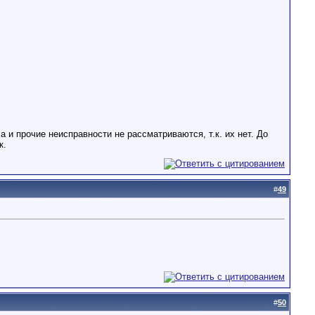
 и прочие неисправности не рассматриваются, т.к. их нет. До
к.
#
49
#
50