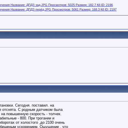
ановки. Сегодня. поставил. на
е отснята. С родным датчиком была
 на повышенную скорость - толчек.
бильные - 800. При трогании и
оборотах от холостого ,до 2100 очень
бешеным ускорением. Ощущение , что