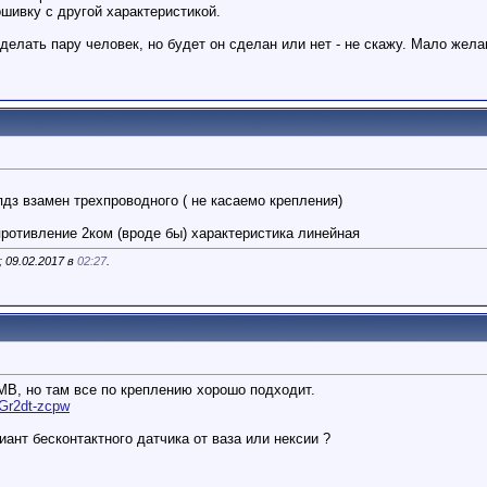
шивку с другой характеристикой.
лать пару человек, но будет он сделан или нет - не скажу. Мало жела
пдз взамен трехпроводного ( не касаемо крепления)
противление 2ком (вроде бы) характеристика линейная
 09.02.2017 в
02:27
.
МВ, но там все по креплению хорошо подходит.
Gr2dt-zcpw
ант бесконтактного датчика от ваза или нексии ?