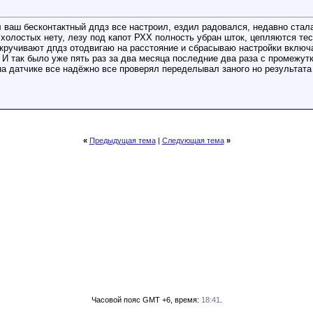
л ваш бесконтактный дпдз все настроил, ездил радовался, недавно стал
, холостых нету, лезу под капот РХХ полность убран шток, цепляются тес
ткручивают дпдз отодвигаю на расстояние и сбрасываю настройки включа
. И так было уже пять раз за два месяца последние два раза с промежут
 на датчике все надёжно все проверял переделывал заного но результат
«
Предыдущая тема
|
Следующая тема
»
Часовой пояс GMT +6, время:
18:41
.