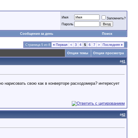
Имя
Запомнить?
Пароль
Сообщения за день
Поиск
Страница 5 из 8
«
Первая
<
3
4
5
6
7
>
Последняя
»
Опции темы
Опции просмотра
#
41
о нарисовать свою как в конверторе расходомера? интересует
#
42