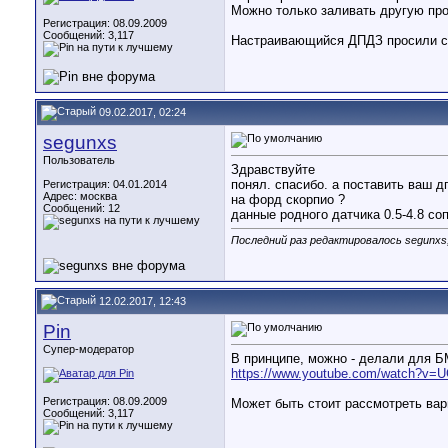
Можно только заливать другую про
Регистрация: 08.09.2009
Сообщений: 3,117
Настраивающийся ДПДЗ просили сде
09.02.2017, 02:24
segunxs
Пользователь
Здравствуйте
понял. спасибо. а поставить ваш д
Регистрация: 04.01.2014
Адрес: москва
на форд скорпио ?
Сообщений: 12
данные родного датчика 0.5-4.8 со
Последний раз редактировалось segunxs;
12.02.2017, 12:43
Pin
Супер-модератор
В принципе, можно - делали для Б
https://www.youtube.com/watch?v=U
Регистрация: 08.09.2009
Может быть стоит рассмотреть вари
Сообщений: 3,117