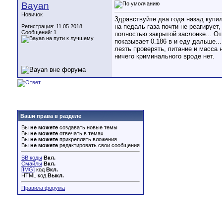
Bayan
Новичок
Здравствуйте два года назад купи
на педаль газа почти не реагирует
Регистрация: 11.05.2018
Сообщений: 1
полностью закрытой заслонке... О
показывает 0.186 в и еду дальше..
лезть проверять, питание и масса
ничего криминального вроде нет.
Ваши права в разделе
Вы
не можете
создавать новые темы
Вы
не можете
отвечать в темах
Вы
не можете
прикреплять вложения
Вы
не можете
редактировать свои сообщения
BB коды
Вкл.
Смайлы
Вкл.
[IMG]
код
Вкл.
HTML код
Выкл.
Правила форума