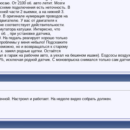
осаю. От 2100 об. авто летит. Мозги
 схеме подключения есть неточность. В
хней части 2 выемки, а на нижней 3.
у. В оригинале нумерация проводов на
двигателю. У вас от двигателя к
 не соответствует действительности.
мутатора катушки. Интересно, что
об. , при установке датчика,
0. На педаль реагирует хорошо только
 проблемы у меня небыло! Подскажите
озможно, но и возвращаться к старому
.к. замял родные щетки. Остаётся
л в гараж на рабочем авто, а уехал на бешеном ишаке). Еодсосы воздуха
9%, исключая родной датчик. С моновпрыска снимался только сам датчи
ачной. Настроил и работает. На неделе видео собрать должен.