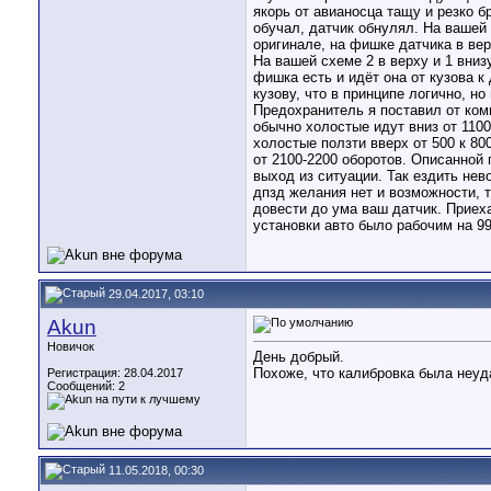
якорь от авианосца тащу и резко бр
обучал, датчик обнулял. На вашей
оригинале, на фишке датчика в вер
На вашей схеме 2 в верху и 1 вниз
фишка есть и идёт она от кузова к 
кузову, что в принципе логично, но
Предохранитель я поставил от ком
обычно холостые идут вниз от 1100 
холостые ползти вверх от 500 к 80
от 2100-2200 оборотов. Описанной
выход из ситуации. Так ездить нев
дпзд желания нет и возможности, т
довести до ума ваш датчик. Приеха
установки авто было рабочим на 9
29.04.2017, 03:10
Akun
Новичок
День добрый.
Похоже, что калибровка была неуд
Регистрация: 28.04.2017
Сообщений: 2
11.05.2018, 00:30