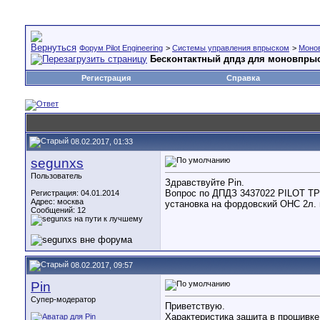
Форум Pilot Engineering
>
Cистемы управления впрыском
>
Моно
Бесконтактный дпдз для моновпрыс
Регистрация
Справка
08.02.2017, 01:33
segunxs
Пользователь
Здравствуйте Pin.
Вопрос по ДПДЗ 3437022 PILOT TPS
Регистрация: 04.01.2014
Адрес: москва
установка на фордовский ОНС 2л. 
Сообщений: 12
08.02.2017, 09:57
Pin
Супер-модератор
Приветствую.
Характеристика зашита в прошивке