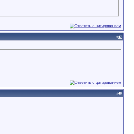
#
47
#
48