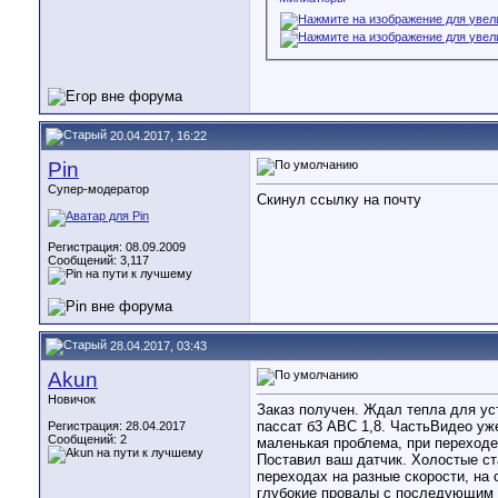
20.04.2017, 16:22
Pin
Супер-модератор
Скинул ссылку на почту
Регистрация: 08.09.2009
Сообщений: 3,117
28.04.2017, 03:43
Akun
Новичок
Заказ получен. Ждал тепла для уст
пассат б3 АВС 1,8. ЧастьВидео уж
Регистрация: 28.04.2017
Сообщений: 2
маленькая проблема, при переходе
Поставил ваш датчик. Холостые ста
переходах на разные скорости, на 
глубокие провалы с последующим 