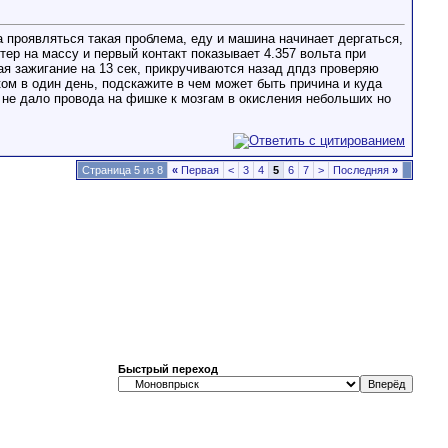
а проявляться такая проблема, еду и машина начинает дергаться,
тер на массу и первый контакт показывает 4.357 вольта при
я зажигание на 13 сек, прикручиваются назад дпдз проверяю
ком в один день, подскажите в чем может быть причина и куда
а не дало провода на фишке к мозгам в окисления небольших но
Страница 5 из 8
«
Первая
<
3
4
5
6
7
>
Последняя
»
Быстрый переход