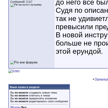
до него все бы
Сообщений: 3,117
Судя по описан
так не удивиет
превысили пре
В новой инстру
больше не про
этой ерундой.
«
Предыдущ
Ваши права в разделе
Вы
не можете
создавать новые темы
Вы
не можете
отвечать в темах
Вы
не можете
прикреплять вложения
Вы
не можете
редактировать свои сообщения
BB коды
Вкл.