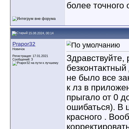
более точного
15.08.2024, 00:14
Prapor32
Новичок
Здравствуйте, 
Регистрация: 17.01.2021
Сообщений: 3
безконтактный
не было все за
к лз в приложе
прыгало от 0 д
ошибаться). В 
красного . Во
корректироват