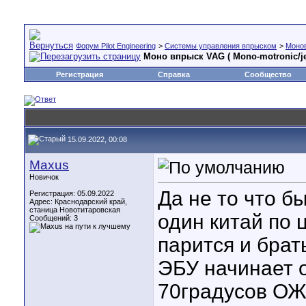
Форум Pilot Engineering
>
Cистемы управления впрыском
>
Моно
Моно впрыск VAG ( Mono-motronic/je
Регистрация
Справка
Сообщество
15.09.2022, 00:08
Maxus
Новичок
Да не то что бы
Регистрация: 05.09.2022
Адрес: Краснодарский край,
станица Новотитаровская
один китай по 
Сообщений: 3
парится и бра
ЭБУ начинает 
70градусов О