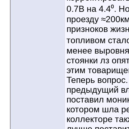
0.7В на 4.4⁰. 
проезду ≈200км
призноков жизн
топливом стало
менее выровня
стоянки лз опя
этим товарище
Теперь вопрос.
предыдущий вл
поставил моник
котором шла р
коллекторе так
лучше поставит