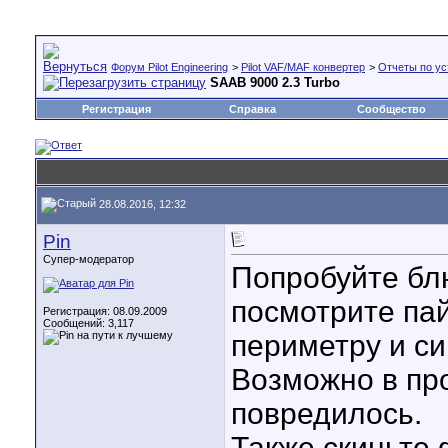
Форум Pilot Engineering
>
Pilot VAF/MAF конвертер
>
Отчеты по ус
SAAB 9000 2.3 Turbo
Регистрация
Справка
Сообщество
28.08.2016, 12:32
Pin
Супер-модератор
Попробуйте бл
посмотрите па
Регистрация: 08.09.2009
Сообщений: 3,117
периметру и си
Возможно в про
повредилось.
Также скиньте