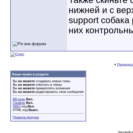
нижней и с вер
support собака 
них контрольны
«
Предыдущ
Ваши права в разделе
Вы
не можете
создавать новые темы
Вы
не можете
отвечать в темах
Вы
не можете
прикреплять вложения
Вы
не можете
редактировать свои сообщения
BB коды
Вкл.
Смайлы
Вкл.
[IMG]
код
Вкл.
HTML код
Выкл.
Правила форума
Часовой 