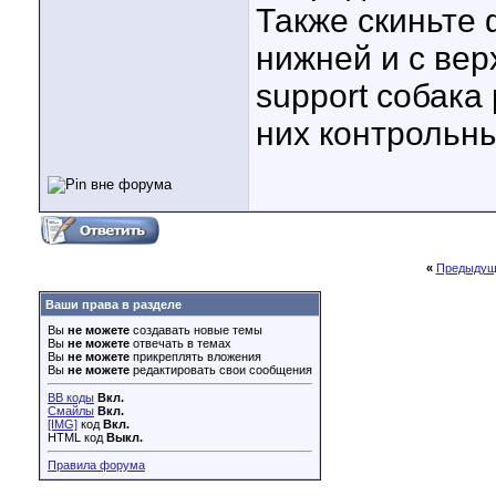
Также скиньте
нижней и с вер
support собака 
них контрольны
«
Предыдущ
Ваши права в разделе
Вы
не можете
создавать новые темы
Вы
не можете
отвечать в темах
Вы
не можете
прикреплять вложения
Вы
не можете
редактировать свои сообщения
BB коды
Вкл.
Смайлы
Вкл.
[IMG]
код
Вкл.
HTML код
Выкл.
Правила форума