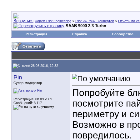
Форум Pilot Engineering
>
Pilot VAF/MAF конвертер
>
Отчеты по ус
SAAB 9000 2.3 Turbo
Регистрация
Справка
Сообщество
28.08.2016, 12:32
Pin
Супер-модератор
Попробуйте бл
Регистрация: 08.09.2009
посмотрите па
Сообщений: 3,117
периметру и си
Возможно в про
повредилось.