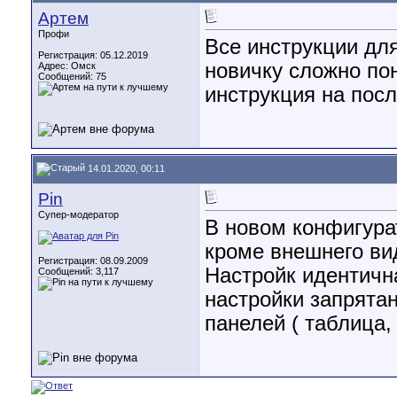
Артем
Профи
Все инструкции для
Регистрация: 05.12.2019
новичку сложно пон
Адрес: Омск
Сообщений: 75
инструкция на пос
14.01.2020, 00:11
Pin
Супер-модератор
В новом конфигура
кроме внешнего ви
Регистрация: 08.09.2009
Настройк идентична
Сообщений: 3,117
настройки запрята
панелей ( таблица,