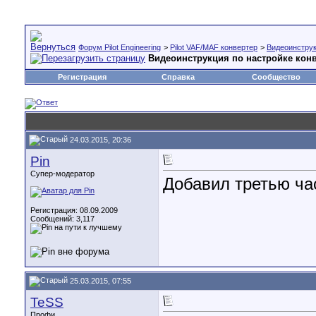
Форум Pilot Engineering
>
Pilot VAF/MAF конвертер
>
Видеоинструк
Видеоинструкция по настройке кон
Регистрация
Справка
Сообщество
24.03.2015, 20:36
Pin
Супер-модератор
Добавил третью ч
Регистрация: 08.09.2009
Сообщений: 3,117
25.03.2015, 07:55
TeSS
Профи