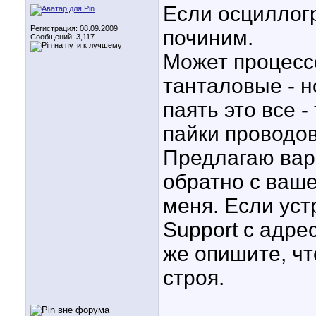
Если осциллогр
Регистрация: 08.09.2009
починим.
Сообщений: 3,117
Может процесс
танталовые - н
паять это все -
пайки проводов
Предлагаю вар
обратно с ваше
меня. Если уст
Support с адрес
же опишите, ч
строя.