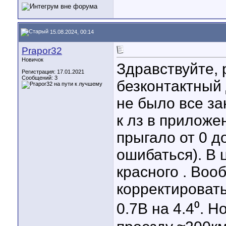
15.08.2024, 00:14
Prapor32
Новичок
Здравствуйте, 
Регистрация: 17.01.2021
Сообщений: 3
безконтактный
не было все за
к лз в приложе
прыгало от 0 д
ошибаться). В 
красного . Во
корректироват
0.7В на 4.4⁰. 