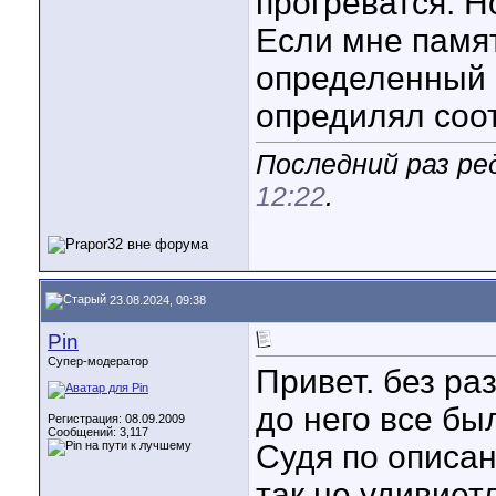
прогреватся. Н
Если мне памя
определенный 
опредилял соо
Последний раз ред
12:22
.
23.08.2024, 09:38
Pin
Супер-модератор
Привет. без ра
до него все бы
Регистрация: 08.09.2009
Сообщений: 3,117
Судя по описан
так не удивиет