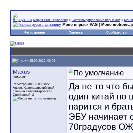
Форум Pilot Engineering
>
Cистемы управления впрыском
>
Моно
Моно впрыск VAG ( Mono-motronic/je
Регистрация
Справка
Сообщество
15.09.2022, 00:08
Maxus
Новичок
Да не то что бы
Регистрация: 05.09.2022
Адрес: Краснодарский край,
станица Новотитаровская
один китай по 
Сообщений: 3
парится и бра
ЭБУ начинает 
70градусов О