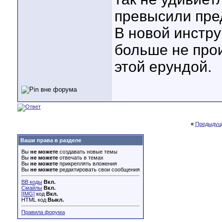
превысили пре
В новой инстру
больше не про
этой ерундой.
«
Предыдущ
Ваши права в разделе
Вы
не можете
создавать новые темы
Вы
не можете
отвечать в темах
Вы
не можете
прикреплять вложения
Вы
не можете
редактировать свои сообщения
BB коды
Вкл.
Смайлы
Вкл.
[IMG]
код
Вкл.
HTML код
Выкл.
Правила форума