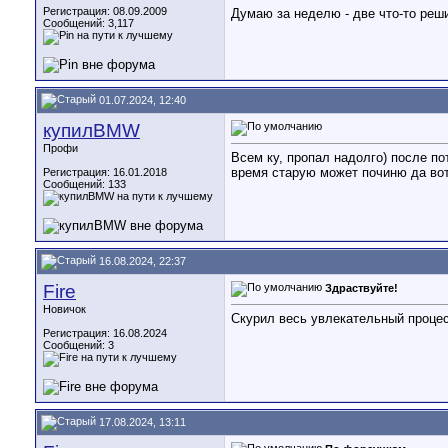
Регистрация: 08.09.2009
Думаю за неделю - две что-то реш
Сообщений: 3,117
01.07.2024, 12:40
купилBMW
Профи
Всем ку, пропал надолго) после по
время старую может починю да вот
Регистрация: 16.01.2018
Сообщений: 133
16.08.2024, 22:37
Fire
Здраствуйте!
Новичок
Скурил весь увлекательный процес
Регистрация: 16.08.2024
Сообщений: 3
17.08.2024, 13:11