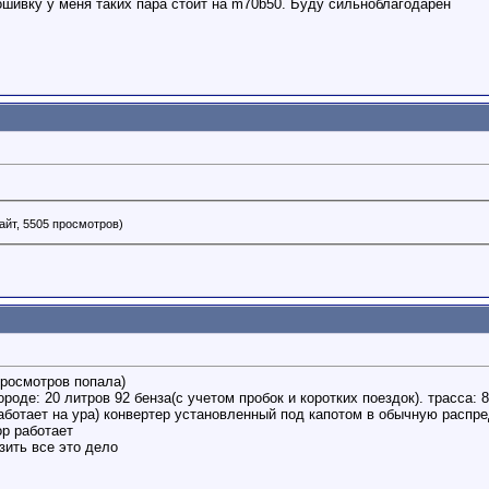
ивку у меня таких пара стоит на m70b50. Буду сильноблагодарен
айт, 5505 просмотров)
просмотров попала)
оде: 20 литров 92 бенза(с учетом пробок и коротких поездок). трасса: 8
ботает на ура)
конвертер установленный под капотом в обычную распре
ор работает
зить все это дело