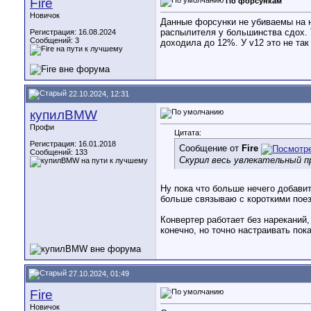
Fire
По форсункам
Новичок
Данные форсунки не убиваемы на н
распылителя у большинства сдох. Т
Регистрация: 16.08.2024
Сообщений: 3
доходила до 12%. У v12 это не так
22.10.2024, 12:31
купилBMW
Профи
Цитата:
Регистрация: 16.01.2018
Сообщение от
Fire
Сообщений: 133
Скурил весь увлекательный пр
Ну пока что больше нечего добавить
больше связываю с короткими поез
Конвертер работает без нареканий
конечно, но точно настраивать пок
27.10.2024, 01:49
Fire
Новичок