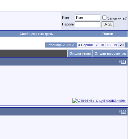
Имя
Запомнить?
Пароль
Сообщения за день
Поиск
Страница 20 из 20
«
Первая
<
10
18
19
20
Опции темы
Опции просмотра
#
191
#
192