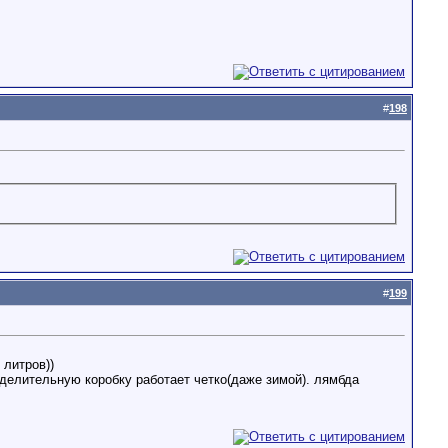
#
198
#
199
 литров))
делительную коробку работает четко(даже зимой)
. лямбда