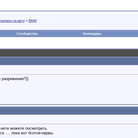
тановке на авто
>
BMW
Сообщество
Календарь
к разряжения?))
 нете можете посмотреть.
я .... пока вот бготня-нервы.