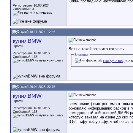
Скинь последнюю настроенную прош
Регистрация: 16.08.2024
Сообщений: 3
18.11.2024, 12:46
купилBMW
Профи
Вот на такой пока что катаюсь.
Регистрация: 16.01.2018
Вложения
Сообщений: 133
Скинуть5.tab
(392 б
29.04.2025, 22:15
купилBMW
Профи
всем привет) смотрю тема в топы 
обновляю информацию: расход в гор
Регистрация: 16.01.2018
Сообщений: 133
самодельный тойотовский ДМРВ ра
которую заказал на озоне до сих п
З.Ы. тьфу тьфу тьфу, чтоб не сгла