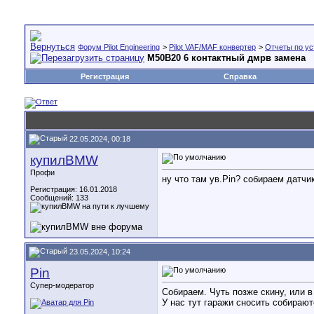
Форум Pilot Engineering
>
Pilot VAF/MAF конвертер
>
Отчеты по ус
M50B20 6 контактный дмрв замена
Регистрация
Справка
22.05.2024, 00:18
купилBMW
Профи
ну что там ув.Pin? собираем датчи
Регистрация: 16.01.2018
Сообщений: 133
23.05.2024, 10:24
Pin
Супер-модератор
Собираем. Чуть позже скину, или в
У нас тут гаражи сносить собираютс