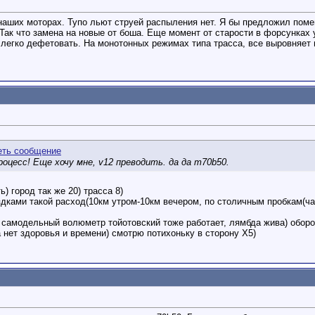
аших моторах. Тупо льют струей распыления нет. Я бы предложил помен
ак что замена на новые от боша. Еще момент от старости в форсунках у
 легко дефетовать. На монотонных режимах типа трасса, все выровняет м
оцесс! Еще хочу мне, v12 преводить. да да m70b50.
) город так же 20) трасса 8)
дками такой расход(10км утром-10км вечером, по столичным пробкам(час
, самодельный волюметр тойотовский тоже работает, лямбда жива) оборо
а нет здоровья и времени) смотрю потихоньку в сторону Х5)