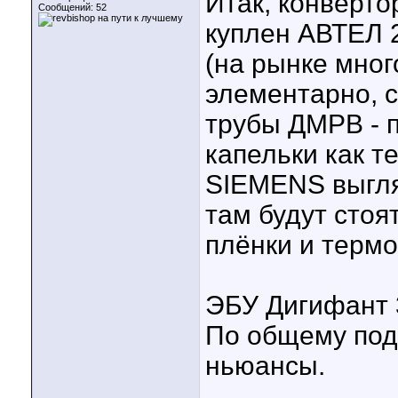
Итак, конверто
Сообщений: 52
куплен АВТЕЛ 
(на рынке мног
элементарно, 
трубы ДМРВ - п
капельки как т
SIEMENS выгля
там будут стоя
плёнки и термо
ЭБУ Дигифант 
По общему под
ньюансы.