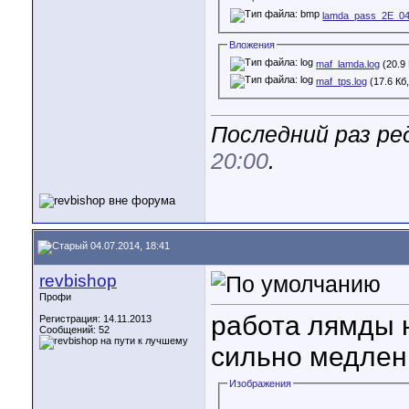
lamda_pass_2E_0
Вложения
maf_lamda.log
(20.9
maf_tps.log
(17.6 Кб
Последний раз ред
20:00
.
04.07.2014, 18:41
revbishop
Профи
работа лямды н
Регистрация: 14.11.2013
Сообщений: 52
сильно медлен
Изображения