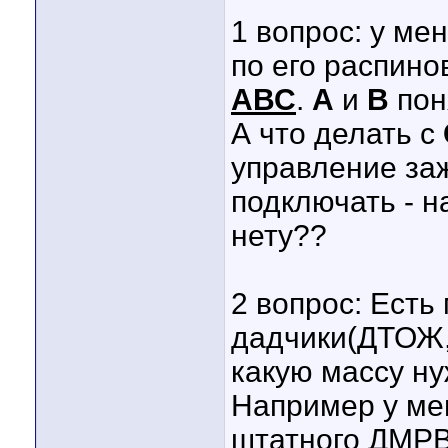
1 вопрос: у ме
по его распино
АВС
.
А
и
В
поня
А что делать с
управление за
подключать - н
нету??
2 вопрос: Есть
дадчики(ДТОЖ,
какую массу н
Например у ме
штатного ДМРВ