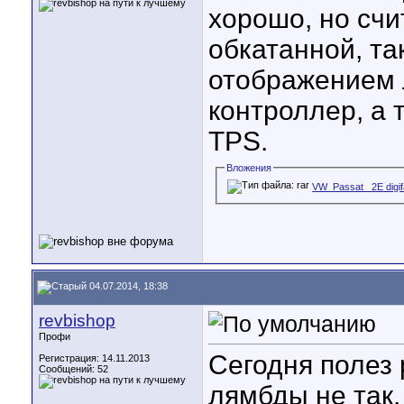
хорошо, но счи
обкатанной, та
отображением 
контроллер, а 
TPS.
Вложения
VW_Passat_ 2E digif
04.07.2014, 18:38
revbishop
Профи
Сегодня полез 
Регистрация: 14.11.2013
Сообщений: 52
лямбды не так.